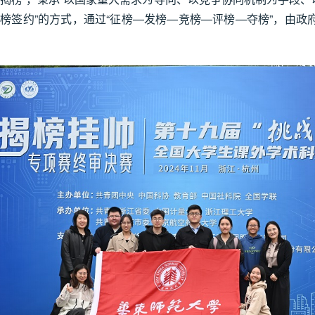
榜签约”的方式，通过“征榜—发榜—竞榜—评榜—夺榜”，由