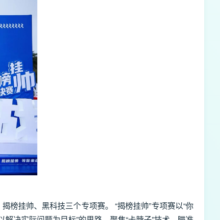
榜挂帅、黑科技三个专项赛。 “揭榜挂帅”专项赛以“你
以解决实际问题为目标”的思路，聚焦“卡脖子”技术，瞄准