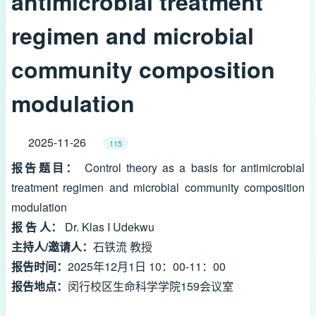
antimicrobial treatment
regimen and microbial
community composition
modulation
2025-11-26
115
报告题目：
Control theory as a basis for antimicrobial
treatment regimen and microbial community composition
modulation
报 告 人：
Dr. Klas I Udekwu
主持人/邀请人：
石铁流 教授
报告时间：
2025年12月1日 10：00-11：00
报告地点：
闵行校区
生命科学学院159会议室