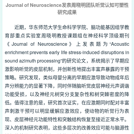
Journal of Neuroscience发表周晓明团队听觉认知可塑性
研究成果
近期，华东师范大学生命科学学院、脑功能基因组学教
育部重点实验室周晓明教授课题组在神经科学顶级期刊
《Journal of Neuroscience》上发表题为“Acoustic
enrichment prevents early life stress-induced disruptions in
sound azimuth processing”的研究论文，系统揭示了早期应
激影响听觉的皮层机制，并创新性地提出丰富声暴露的干预
策略。研究发现，类似母婴分离的早期应激导致动物成年后
声分辨能力的显著下降，同时伴随脑听觉皮层神经元声调谐
功能受损，以及神经元树突分支复杂性和树突棘密度的降
低。值得注意的是，研究首次证实，在应激期同时配对丰富
声刺激干预可以明显缓解应激效应，使动物的听觉行为表
现、皮层神经元功能特性和突触结构恢复至接近正常水平。
深入的机制研究表明，这些多层次的改善效应可能与脑源性