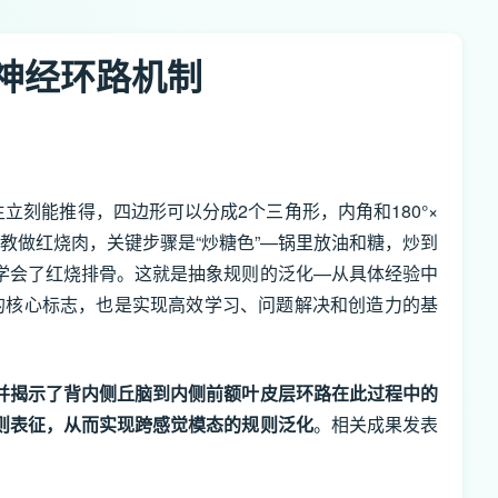
神经环路机制
生立刻能推得，四边形可以分成2个三角形，内角和180
°
×
教做红烧肉，关键步骤是“炒糖色”—锅里放油和糖，炒到
学会了红烧排骨。这就是抽象规则的泛化—从具体经验中
的核心标志，也是实现高效学习、问题解决和创造力的基
并揭示了背内侧丘脑到内侧前额叶皮层环路在此过程中的
则表征，从而实现跨感觉模态的规则泛化
。相关成果发表