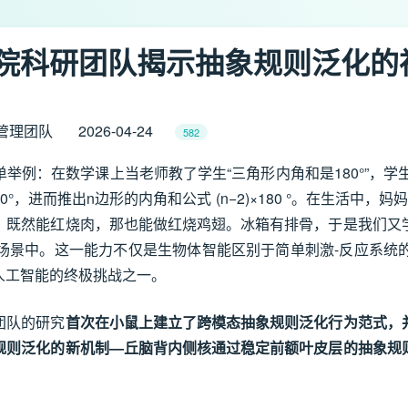
我院科研团队揭示抽象规则泛化的
管理团队
2026-04-24
582
举例：在数学课上当老师教了学生“三角形内角和是180
°
”，学
40
°
，进而推出n边形的内角和公式 (n−2)×180
°
。在生活中，妈妈
：既然能红烧肉，那也能做红烧鸡翅。冰箱有排骨，于是我们又
场景中。这一能力不仅是生物体智能区别于简单刺激-反应系统
人工智能的终极挑战之一。
团队的研究
首次在小鼠上建立了跨模态抽象规则泛化行为范式，
规则泛化的新机制—丘脑背内侧核通过稳定前额叶皮层的抽象规