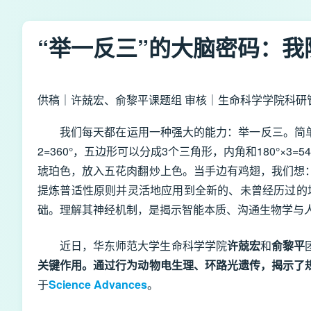
“举一反三”的大脑密码：
供稿｜许兢宏、俞黎平课题组 审核｜生命科学学院科研
我们每天都在运用一种强大的能力：举一反三。简单
2=360
°
，五边形可以分成3个三角形，内角和180
°
×
3=5
琥珀色，放入五花肉翻炒上色。当手边有鸡翅，我们想
提炼普适性原则并灵活地应用到全新的、未曾经历过的
础。理解其神经机制，是揭示智能本质、沟通生物学与
近日，华东师范大学生命科学学院
许兢宏
和
俞黎平
关键作用。通过行为动物电生理、环路光遗传，揭示了
于
Science Advances
。