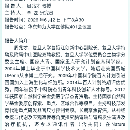
报 告 人： 周兆才 教授
主 持 人： 李 磊 研究员
报告时间：2026 年6 月2 日 下午3点30
报告地点：华东师范大学医健院401会议室
报告人简介：
周兆才，复旦大学曹娥江创新中心副院长、复旦大学特
聘及附属中山医院双聘教授、复旦大学学位委员会生物学分
委会主席、国家杰青、国家重点研究计划首席科学家。
2004年博士毕业于中国科学技术大学，随后赴美国费城
UPenn从事博士后研究。2009年中国科学院百人计划引进
回国加入上海生化与细胞所。2014年百人计划终期评估优
秀，同年被授予中科院杰出青年科技创新人才称号。2017
年获国家自然科学基金委医学部杰青资助。主持国家自然科
学基金委原创探索、重点、区域合作等项目，主持科技部发
育代谢重点研发器官尺寸控制专项。长期聚焦胃癌，从神经
免疫与代谢及表观遗传等角度探究脑胃轴与胃癌发生演进及
治疗抵抗，迄今以通讯作者（含共同）在Nature