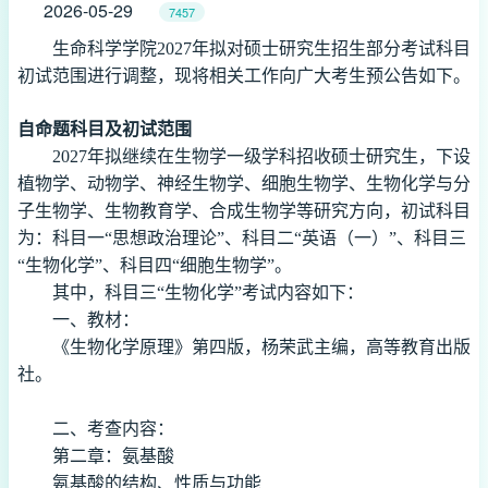
2026-05-29
7457
生命科学学院
202
7
年拟对硕士研究生招生部分考试科目
初试范围进行调整，现将相关工作向广大考生预公告如下。
自命题科目及初试范围
202
7
年拟继续在生物学一级学科招收硕士研究生，下设
植物学、动物学、神经生物学、细胞生物学、生物化学与分
子生物学
、
生物教育学、合成生物学
等
研究方向，初试科目
为：科目一
“思想政治理论”、科目二“英语（一）”、科目三
“
生物化学
”、科目四“细胞生物学”。
其中，科目三
“
生物化学
”
考试内容
如下：
一、
教材：
《生物化学原理》第四版，杨荣武主编，高等教育出版
社。
二、
考查内容：
第二章：氨基酸
氨基酸的结构、性质与功能