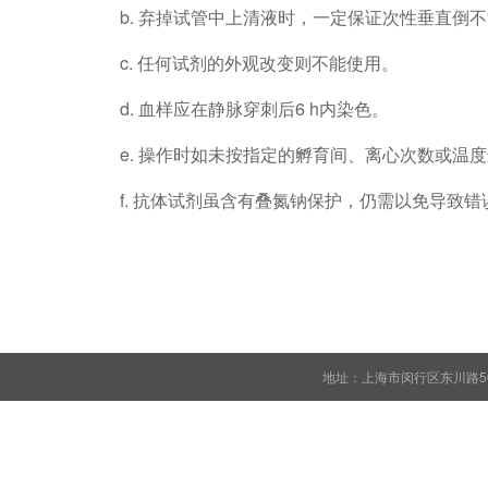
b. 弃掉试管中上清液时，一定保证次性垂直倒
c. 任何试剂的外观改变则不能使用。
d. 血样应在静脉穿刺后6 h内染色。
e. 操作时如未按指定的孵育间、离心次数或温
f. 抗体试剂虽含有叠氮钠保护，仍需以免导致错
地址：上海市闵行区东川路50