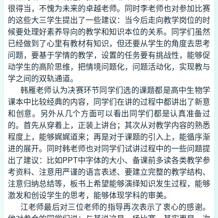
很得当，不愧为未来的卓越老师。同时李老师也对参加比赛
的这些大三学生提出了一些建议：当今后走向教学岗位的时
候要处理好素养导向的教学和知识本位的关系。同学们虽然
已经做到了心里有教材有知识，但还要从学生的角度去思考
问题，要基于学情的教学，设置的任务要有挑战性，能够促
动学生的高阶思维，把情境问题化，问题活动化，实现教与
学之间的双轨通道。
韩雁老师认为决赛环节同学们选的课题都是高中生物学
课本中比较经典的内容，同学们在讲的过程中都讲出了新意
和创意。另外从几个方面可以看出同学们都是认真准备过
的。首先从穿着上，正装上讲台；其次从对教学内容的熟悉
程度上，能够娓娓道来；再是对于课题的引入上，能循序渐
进的展开。同时韩老师也对同学们试讲过程中的一些问题提
出了建议：比如PPT中字体的大小、备课前多读各类教学参
考资料、注意用严谨的语言表述、要建立完整的教学结构、
注意归纳总结等，板书上希望能够演绎知识发生过程，能够
激发和创设学生的思考，能够体现学科的审美。
江老师最后对三位老师的指导再次表示了衷心的感谢。