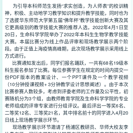
为引导本科师范生发扬“求实创造，为人师表”的校训精
神，积极、主动地学习教学知识和提升教学技能，同时也为
了选拔华东师范大学第五届“佛年杯”教学技能创新大赛及其
它更高级别的教学技能大赛的推荐人选，2022年4月1日至
20日，生命科学学院举办了2022年本科生生物学教学技能
大赛。本届比赛分为线上作品评审和现场教学展示两个阶
段。由于正值上海疫情高峰期，此次现场教学展示采用线上
方式进行。
比赛通知发出后，同学们报名踊跃，一共有68名19级本
科生报名参加了比赛。每位参赛学生在规定的时间内提交一
份PDF版本的教案设计、一个PPT课件及一个教学视频
（10分钟授课视频+ 3分钟教学设计思想阐述）。由于本次
比赛参赛人数较多，考虑到评委老师的工作量及公平性，初
赛随机分为3个组，由教师教育学院及生命科学学院的专业
老师组成的评审专家进行分组评议。最后评出一等奖6名、
二等奖12名、三等奖21名，其中排名前十的同学进入4月20
日线上现场教学展示环节。
现场教学展示环节邀请了杨浦区教研员、华师大校友李