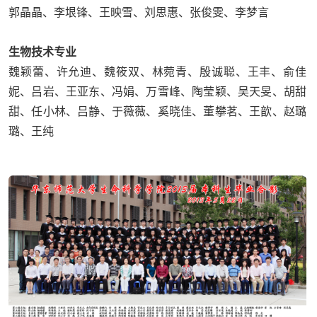
郭晶晶、李垠锋、王映雪、刘思惠、张俊雯、李梦言
生物技术专业
魏颖蕾、许允迪、魏筱双、林菀青、殷诚聪、王丰、俞佳
妮、吕岩、王亚东、冯娟、万雪峰、陶莹颖、吴天旻、胡甜
甜、任小林、吕静、于薇薇、奚晓佳、董攀茗、王歆、赵璐
璐、王纯