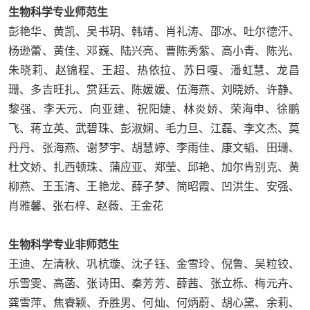
生物科学专业师范生
彭艳华、黄凯、吴书玥、韩靖、肖礼涛、邵冰、吐尔德汗、
杨逊蕾、黄佳、邓巍、陆兴亮、曹陈秀紫、高小青、陈光、
朱晓莉、赵锦程、王超、热依拉、苏日嘎、潘虹慧、龙昌
珊、多吉旺扎、赏廷云、陈媛媛、伍海燕、刘晓娇、许静、
黎强、李天元、向亚建、祝阳婕、林炎娇、荣海申、徐鹏
飞、蒋立英、武碧珠、彭淑娴、毛力旦、江磊、李文杰、莫
丹丹、张海燕、谢梦宇、胡慧婷、李雨佳、康文韬、田珊、
杜文娇、扎西顿珠、蒲应亚、郑莹、邱艳、加尔肯别克、黄
柳燕、王玉清、王艳龙、薛子梦、简昭霞、凹洪生、安强、
肖雅馨、张右梓、赵薇、王金花
生物科学专业非师范生
王迪、左清秋、巩杭璇、沈子钰、金雪玲、倪鲁、吴粒铰、
乐雪雯、高菡、张诗田、秦芳芳、薛茜、张立栎、梅元卉、
龚雪萍、焦睿颖、乔胜男、何灿、何炳蔚、胡心黛、余莉、