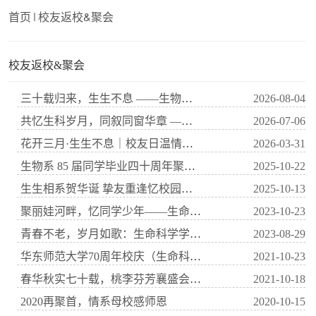
首页
校友返校&聚会
校友返校&聚会
三十载归来，生生不息 ——生物学系92级本科校友毕业30周年聚会活动顺利举行
2026-08-04
共忆生科岁月，同叙同窗华章 ——华东师范大学生命科学学院生物学系2002级毕业20...
2026-07-06
花开三月·生生不息｜校友日温情落幕，共叙芳华忆初心
2026-03-31
⽣物系 85 届同学毕业四⼗周年聚会活动纪实
2025-10-22
生生相系贺华诞 挚友重逢忆校园——华东师范大学生命科学学院2025年校友日圆满...
2025-10-13
聚丽娃河畔，忆同学少年——生命科学学院举行2023年度校友日活动
2023-10-23
青春不老，岁月如歌：生命科学学院多批校友返校重聚
2023-08-29
华东师范大学70周年校庆（生命科学学院60级校友集影）
2021-10-23
春华秋实七十载，桃李芬芳襄盛会 ——70周年校庆生命科学学院系列活动迎校友
2021-10-18
2020再聚首，情系母校感师恩
2020-10-15