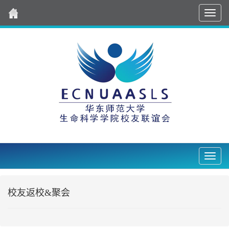
导
航
Nav2
校友返校&聚会