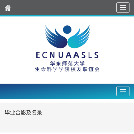
导
航
Nav2
毕业合影及名录