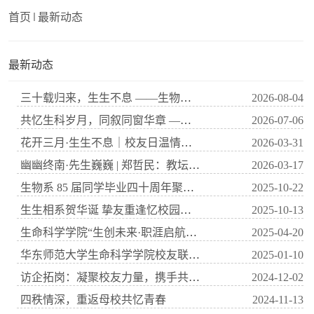
首页
最新动态
最新动态
三十载归来，生生不息 ——生物学系92级本科校友毕业30周年聚会活动顺利举行
2026-08-04
共忆生科岁月，同叙同窗华章 ——华东师范大学生命科学学院生物学系2002级毕业20...
2026-07-06
花开三月·生生不息｜校友日温情落幕，共叙芳华忆初心
2026-03-31
幽幽终南·先生巍巍 | 郑哲民：教坛楷模 科技精英
2026-03-17
⽣物系 85 届同学毕业四⼗周年聚会活动纪实
2025-10-22
生生相系贺华诞 挚友重逢忆校园——华东师范大学生命科学学院2025年校友日圆满...
2025-10-13
生命科学学院“生创未来·职涯启航”系列活动——名师校友教师生涯分享会顺利举...
2025-04-20
华东师范大学生命科学学院校友联谊会常务理事会召开2024年度工作会议
2025-01-10
访企拓岗：凝聚校友力量，携手共赢发展
2024-12-02
四秩情深，重返母校共忆青春
2024-11-13