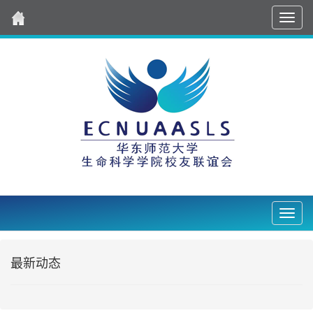
导
航
Nav2
最新动态